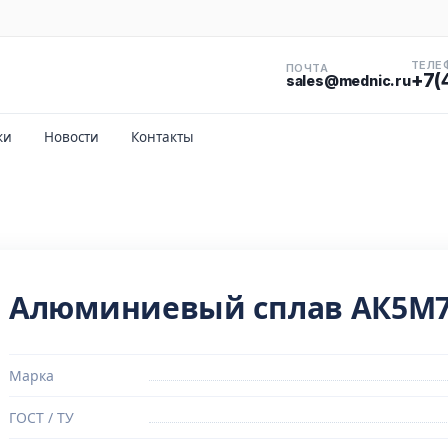
ТЕЛЕ
ПОЧТА
+7(
sales@mednic.ru
ки
Новости
Контакты
Алюминиевый сплав АК5М
Марка
ГОСТ / ТУ