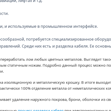
виации, лифтах и т.д.
сти.
зи, и используемые в промышленном интерфейсе.
есообразной, потребуется специализированное оборудо
равлений. Среди них есть и разделка кабеля. Ее основн
ереработать лом любых цветных металлов. Выглядит такое 
жным статичным ножам. Подробно данный процесс можно п
и.
 на изоляционную и металлическую крошку. В итоге выходит
рактически 100% отделение металла от неметаллических ко
ривает удаление наружного покрова, брони, оболочки из св
о помощью
процесс разделки кабеля
при электромонтажных ра