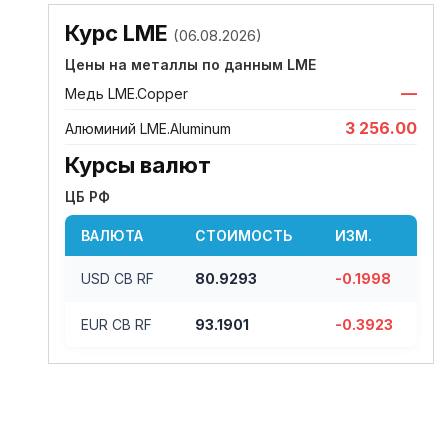
Курс LME
(06.08.2026)
Цены на металлы по данным LME
—
Медь LME.Copper
3 256.00
Алюминий LME.Aluminum
Курсы валют
ЦБ РФ
ВАЛЮТА
СТОИМОСТЬ
ИЗМ.
USD CB RF
80.9293
-0.1998
EUR CB RF
93.1901
-0.3923