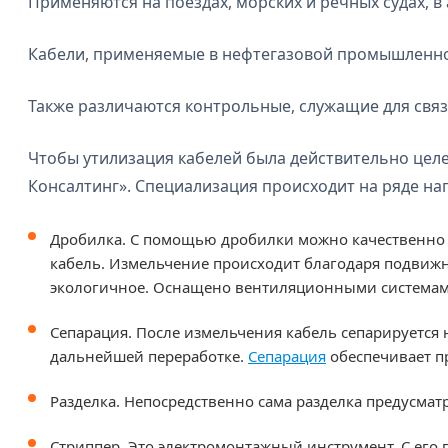
Применяются на поездах, морских и речных судах, в а
Кабели, применяемые в нефтегазовой промышленно
Также различаются контрольные, служащие для свя
Чтобы утилизация кабелей была действительно цел
Консалтинг». Специализация происходит на ряде нап
Дробилка. С помощью дробилки можно качественно п
кабель. Измельчение происходит благодаря подви
экологичное. Оснащено вентиляционными системам
Сепарация. После измельчения кабель сепарируется
дальнейшей переработке.
Сепарация
обеспечивает п
Разделка. Непосредственно сама разделка предусмат
Стриппер. Это электромонтажный инструмент. С ег