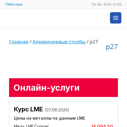
Москва
Пн–Вс: 8:00–21:00
Главная
/
Алюминиевые столбы
/
p27
p27
Онлайн-услуги
Курс LME
(07.08.2026)
Цены на металлы по данным LME
14 094.50
Медь LME.Copper